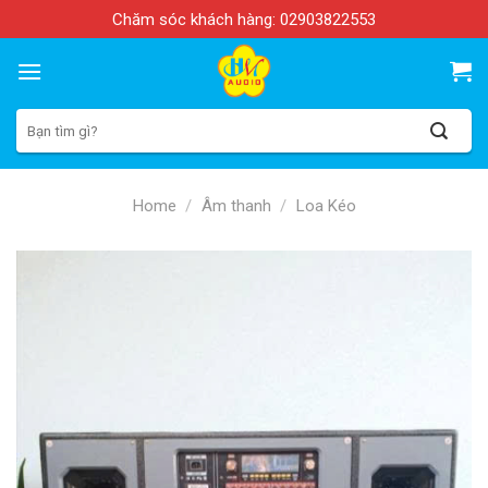
Skip
Chăm sóc khách hàng:
02903822553
to
content
Search
for:
Home
/
Âm thanh
/
Loa Kéo