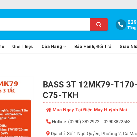
029
Tổng 
hủ
Giới Thiệu
Cửa Hàng
Bảo Hành, Đổi Trả
Giao Nh
BASS 3T 12MK79-T170
C75-TKH
Mua Ngay Tại Điện Máy Huỳnh Mai
Hotline: (0290) 3822922 - 02903822553
Địa chỉ: Số 1 Ngô Quyền, Phường 2, Cà Ma