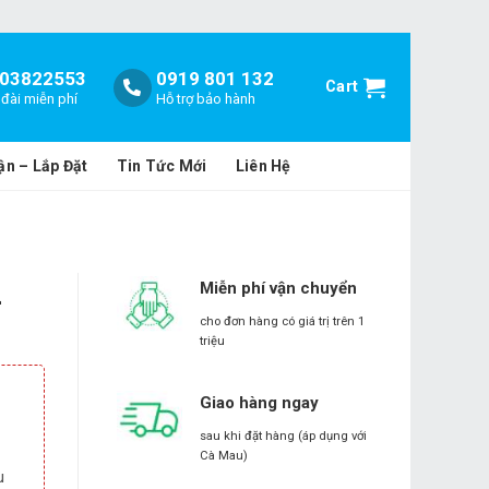
03822553
0919 801 132
Cart
đài miễn phí
Hỗ trợ bảo hành
ận – Lắp Đặt
Tin Tức Mới
Liên Hệ
Miễn phí vận chuyển
-
cho đơn hàng có giá trị trên 1
triệu
Giao hàng ngay
sau khi đặt hàng (áp dụng với
Cà Mau)
u