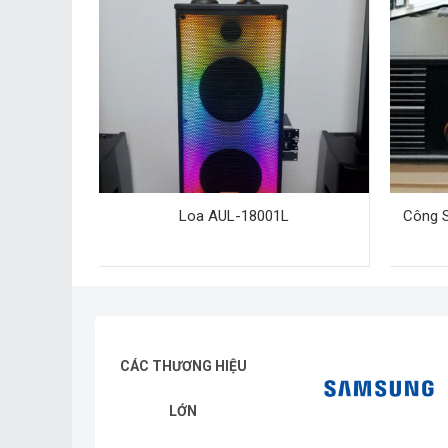
0
Loa AUL-18001L
Công S
CÁC THƯƠNG HIỆU
LỚN