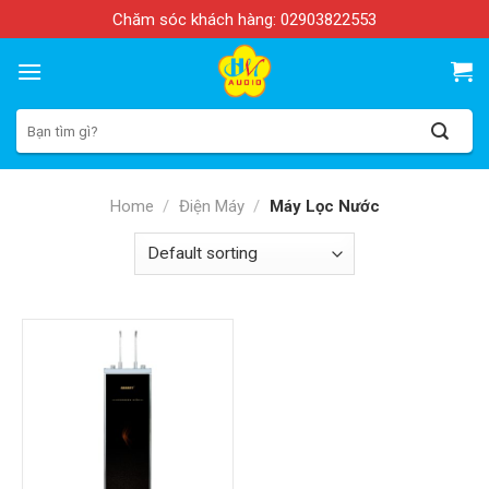
Skip
Chăm sóc khách hàng:
02903822553
to
content
Search
for:
Home
/
Điện Máy
/
Máy Lọc Nước