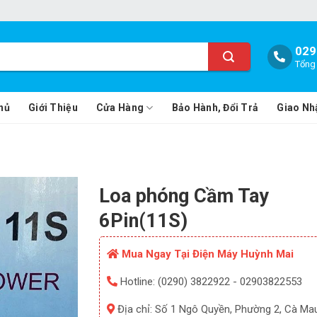
029
Tổng 
hủ
Giới Thiệu
Cửa Hàng
Bảo Hành, Đổi Trả
Giao Nh
Loa phóng Cầm Tay
6Pin(11S)
Mua Ngay Tại Điện Máy Huỳnh Mai
Hotline: (0290) 3822922 - 02903822553
Địa chỉ: Số 1 Ngô Quyền, Phường 2, Cà Ma