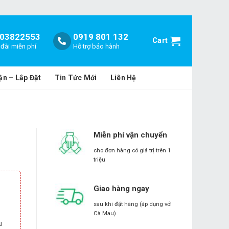
03822553
0919 801 132
Cart
đài miễn phí
Hỗ trợ bảo hành
ận – Lắp Đặt
Tin Tức Mới
Liên Hệ
Miễn phí vận chuyển
cho đơn hàng có giá trị trên 1
triệu
Giao hàng ngay
sau khi đặt hàng (áp dụng với
Cà Mau)
u