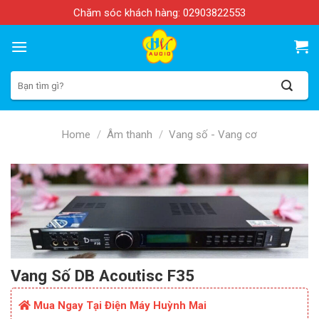
Skip
Chăm sóc khách hàng:
02903822553
to
content
Search
for:
Home
/
Âm thanh
/
Vang số - Vang cơ
Vang Số DB Acoutisc F35
Mua Ngay Tại Điện Máy Huỳnh Mai