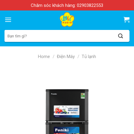
Skip
Chăm sóc khách hàng:
02903822553
to
content
Search
for:
Home
/
Điện Máy
/
Tủ lạnh