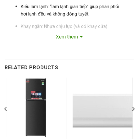
Kiểu làm lạnh: “làm lạnh gián tiếp” giúp phân phối
hơi lạnh đều và không đóng tuyết.
Khay ngăn: Nhựa chịu lực (và có khay cửa)
Xem thêm
Kích thước: khoảng
Cao 1195 mm × Rộng 549
mm × Sâu 616 mm
.
Trọng lượng: khoảng
37.5 kg
.
RELATED PRODUCTS
Công suất tiêu thụ: khoảng 100 W định mức; điện
năng tiêu thụ hàng năm khoảng
415 kWh/năm
.
Kháng khuẩn/khử mùi: Công nghệ Silver Nano.
Những điểm nổi bật
Dung tích 159 lít: phù hợp với gia đình nhỏ khoảng
2-3 người hoặc dùng phòng trọ, căn hộ nhỏ.
Thiết kế ngăn đá ở phía trên truyền thống, dễ sử