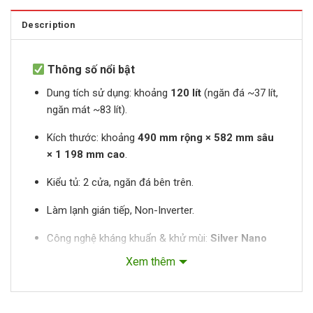
Description
Thông số nổi bật
Dung tích sử dụng: khoảng
120 lít
(ngăn đá ~37 lít,
ngăn mát ~83 lít).
Kích thước: khoảng
490 mm rộng × 582 mm sâu
× 1 198 mm cao
.
Kiểu tủ: 2 cửa, ngăn đá bên trên.
Làm lạnh gián tiếp, Non-Inverter.
Công nghệ kháng khuẩn & khử mùi:
Silver Nano
(hạt nano bạc).
Xem thêm
Ngăn rau quả rộng, giữ ẩm tốt.
Trọng lượng: khoảng 29-32 kg tùy nguồn.