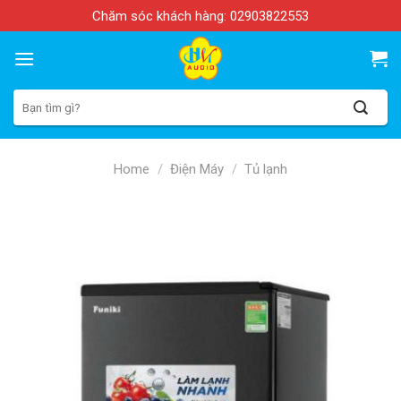
Skip
Chăm sóc khách hàng:
02903822553
to
content
Search
for:
Home
/
Điện Máy
/
Tủ lạnh