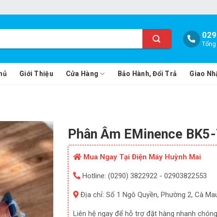
029
Tổng 
hủ
Giới Thiệu
Cửa Hàng
Bảo Hành, Đổi Trả
Giao Nh
Phân Âm EMinence BK5-
Mua Ngay Tại Điện Máy Huỳnh Mai
Hotline: (0290) 3822922 - 02903822553
Địa chỉ: Số 1 Ngô Quyền, Phường 2, Cà Ma
Liên hệ ngay để hỗ trợ đặt hàng nhanh chóng