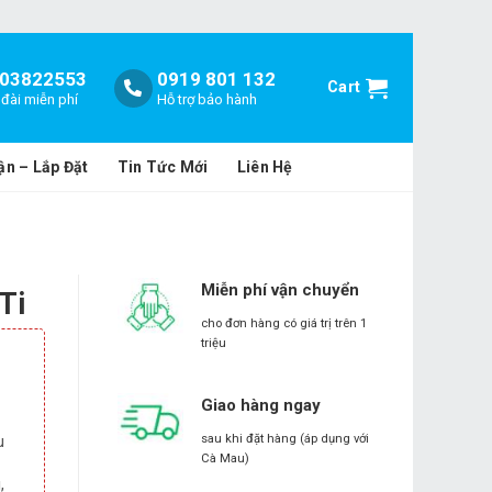
03822553
0919 801 132
Cart
đài miễn phí
Hỗ trợ bảo hành
ận – Lắp Đặt
Tin Tức Mới
Liên Hệ
Miễn phí vận chuyển
Ti
cho đơn hàng có giá trị trên 1
triệu
Giao hàng ngay
u
sau khi đặt hàng (áp dụng với
Cà Mau)
,