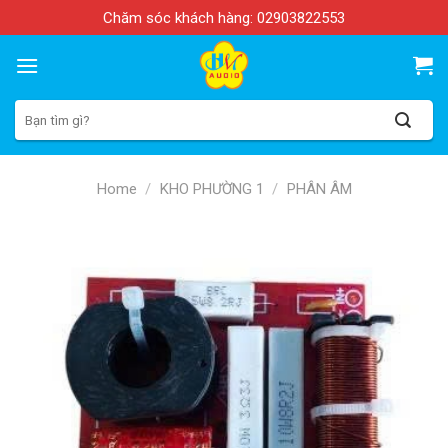
Skip
Chăm sóc khách hàng:
02903822553
to
content
Search
for:
Home
/
KHO PHƯỜNG 1
/
PHÂN ÂM