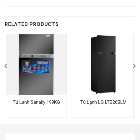
Công suất điện
khoảng 1,16 kW/h
Lưu lượng gió dàn
RELATED PRODUCTS
~ 700 m³/h
lạnh
Độ ồn dàn lạnh
29 dB – 40 dB
Dàn lạnh (kích
805 × 200 × 292 mm, khối lượng ~
thước / trọng
8,4 kg
lượng)
Dàn nóng (kích
700 × 245 × 544 mm, khối lượng ~
thước / trọng
20,6 kg
lượng)
Tủ Lạnh Sanaky 199KG
Tủ Lạnh LG LTB26BLM
Kích thước ống
6,35 mm / 9,52 mm
đồng (lỏng / gas)
Chiều dài ống và
Chiều dài ống tối đa ~ 15 m,
chênh cao tối đa
chênh cao ~ 10 m