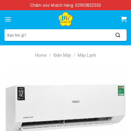
Skip
Chăm sóc khách hàng:
02903822553
to
content
Search
for:
Home
/
Điện Máy
/
Máy Lạnh