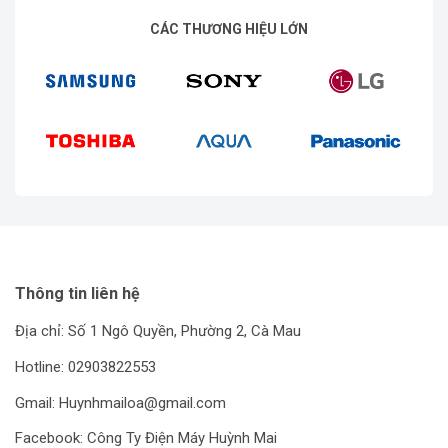
CÁC THƯƠNG HIỆU LỚN
• Chế độ tự làm sạch (Self Clean)
• Chế độ hút ẩm Smart Dry
• Chế độ Eco (tiết kiệm điện)
Tính năng / tiện
• Khóa an toàn trẻ em
ích
• Tự khởi động lại khi có điện
• Dàn nóng & lạnh mạ xanh chống
ăn mòn (Bluefin / chống gỉ)
Điện áp / nguồn
220 V / 50 Hz
cung cấp
Thông tin liên hệ
Xuất xứ Thái Lan
Địa chỉ: Số 1 Ngô Quyền, Phường 2, Cà Mau
Bảo hành: máy nén có thể bảo
Xuất xứ / bảo
Hotline: 02903822553
hành dài hạn theo chính sách
hành
hãng
Gmail: Huynhmailoa@gmail.com
Facebook: Công Ty Điện Máy Huỳnh Mai