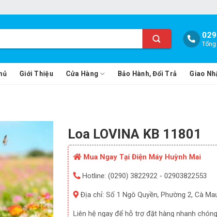
029
Tổng 
hủ
Giới Thiệu
Cửa Hàng
Bảo Hành, Đổi Trả
Giao Nh
Loa LOVINA KB 11801
Mua Ngay Tại Điện Máy Huỳnh Mai
Hotline: (0290) 3822922 - 02903822553
Địa chỉ: Số 1 Ngô Quyền, Phường 2, Cà Ma
Liên hệ ngay để hỗ trợ đặt hàng nhanh chóng