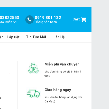
03822553
0919 801 132
Cart
đài miễn phí
Hỗ trợ bảo hành
ận – Lắp Đặt
Tin Tức Mới
Liên Hệ
Miễn phí vận chuyển
cho đơn hàng có giá trị trên 1
triệu
Giao hàng ngay
u
sau khi đặt hàng (áp dụng với
Cà Mau)
,