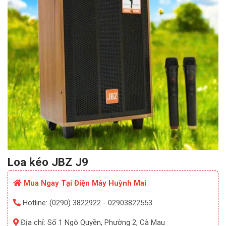
Loa kéo JBZ J9
Mua Ngay Tại Điện Máy Huỳnh Mai
Hotline: (0290) 3822922 - 02903822553
Địa chỉ: Số 1 Ngô Quyền, Phường 2, Cà Mau