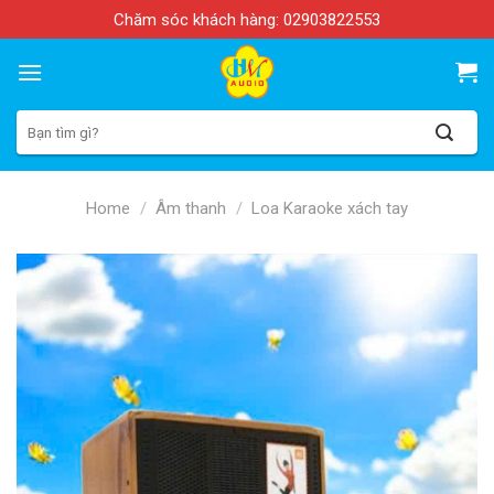
Skip
Chăm sóc khách hàng:
02903822553
to
content
Search
for:
Home
/
Âm thanh
/
Loa Karaoke xách tay