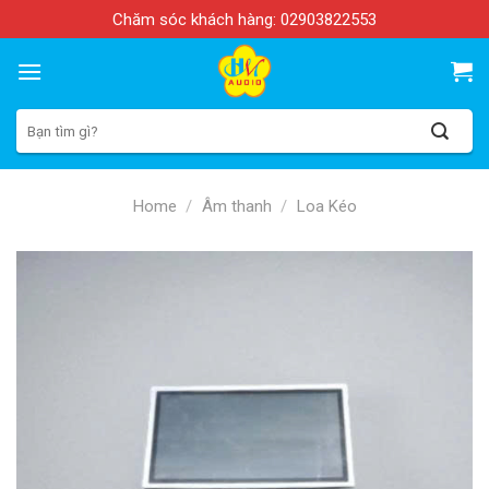
Skip
Chăm sóc khách hàng:
02903822553
to
content
Search
for:
Home
/
Âm thanh
/
Loa Kéo