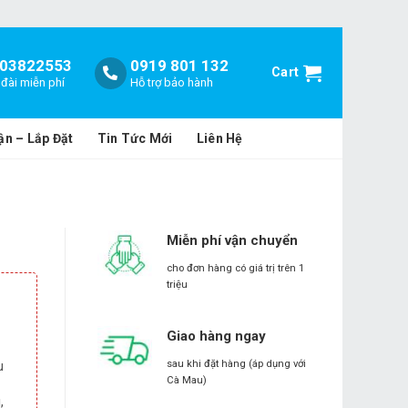
03822553
0919 801 132
Cart
đài miễn phí
Hỗ trợ bảo hành
ận – Lắp Đặt
Tin Tức Mới
Liên Hệ
Miễn phí vận chuyển
cho đơn hàng có giá trị trên 1
triệu
Giao hàng ngay
u
sau khi đặt hàng (áp dụng với
Cà Mau)
,