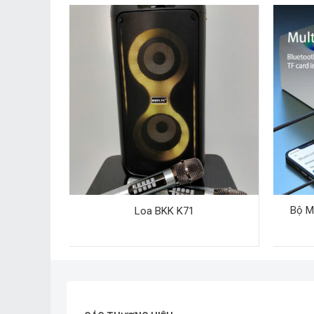
Bộ M
Đ-1514
Loa BKK K71