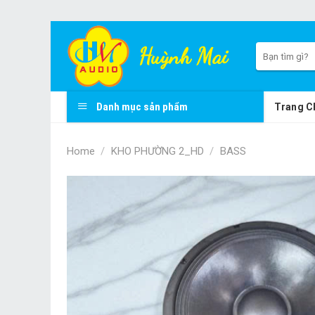
Skip
to
Search
Huỳnh Mai
for:
content
Danh mục sản phẩm
Trang C
Home
/
KHO PHƯỜNG 2_HD
/
BASS