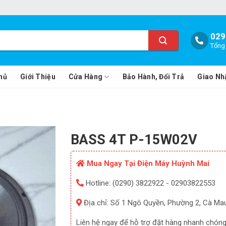
029
Tổng 
hủ
Giới Thiệu
Cửa Hàng
Bảo Hành, Đổi Trả
Giao Nh
BASS 4T P-15W02V
Mua Ngay Tại Điện Máy Huỳnh Mai
Hotline: (0290) 3822922 - 02903822553
Địa chỉ: Số 1 Ngô Quyền, Phường 2, Cà Ma
Liên hệ ngay để hỗ trợ đặt hàng nhanh chóng