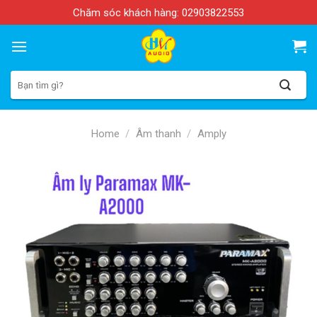
Skip
Chăm sóc khách hàng:
02903822553
to
content
Search
for:
Home
/
Âm thanh
/
Amply