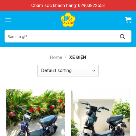
Skip
Chăm sóc khách hàng:
02903822553
to
content
Search
for:
Home
/
XE ĐIỆN